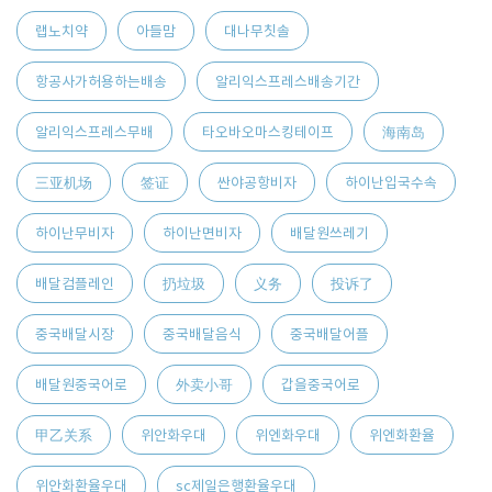
랩노치약
아들맘
대나무칫솔
항공사가허용하는배송
알리익스프레스배송기간
알리익스프레스무배
타오바오마스킹테이프
海南岛
三亚机场
签证
싼야공항비자
하이난입국수속
하이난무비자
하이난면비자
배달원쓰레기
배달컴플레인
扔垃圾
义务
投诉了
중국배달시장
중국배달음식
중국배달어플
배달원중국어로
外卖小哥
갑을중국어로
甲乙关系
위안화우대
위엔화우대
위엔화환율
위안화환율우대
sc제일은행환율우대