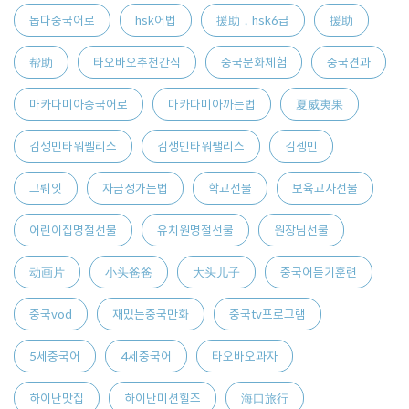
돕다중국어로
hsk어법
援助，hsk6급
援助
帮助
타오바오추천간식
중국문화체험
중국견과
마카다미아중국어로
마카다미아까는법
夏威夷果
김생민타워펠리스
김생민타워팰리스
김셍민
그뤠잇
자금성가는법
학교선물
보육교사선물
어린이집명절선물
유치원명절선물
원장님선물
动画片
小头爸爸
大头儿子
중국어듣기훈련
중국vod
재밌는중국만화
중국tv프로그램
5세중국어
4세중국어
타오바오과자
하이난맛집
하이난미션힐즈
海口旅行