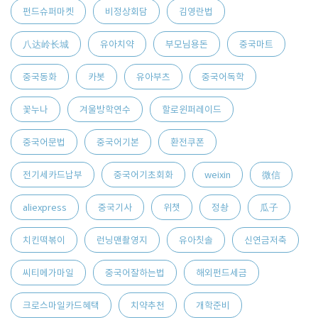
펀드슈퍼마켓
비정상회담
김영란법
八达岭长城
유아치약
부모님용돈
중국마트
중국동화
카봇
유아부츠
중국어독학
꽃누나
겨울방학연수
할로윈퍼레이드
중국어문법
중국어기본
환전쿠폰
전기세카드납부
중국어기초회화
weixin
微信
aliexpress
중국기사
위챗
정솽
瓜子
치킨떡볶이
런닝맨촬영지
유아칫솔
신연금저축
씨티메가마일
중국어잘하는법
해외펀드세금
크로스마일카드혜택
치약추천
개학준비