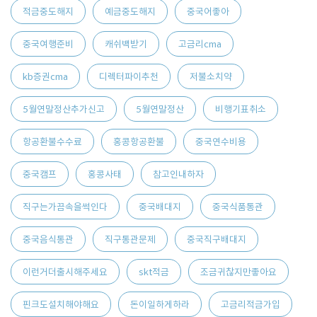
적금중도해지
예금중도해지
중국어좋아
중국여행준비
캐쉬백받기
고금리cma
kb증권cma
디렉터파이추천
저불소치약
5월연말정산추가신고
5월연말정산
비행기표취소
항공환불수수료
홍콩항공환불
중국연수비용
중국캠프
홍콩사태
참고인내하자
직구는가끔속을썩인다
중국배대지
중국식품통관
중국음식통관
직구통관문제
중국직구배대지
이런거더출시해주세요
skt적금
조금귀찮지만좋아요
핀크도설치해야해요
돈이일하게하라
고금리적금가입