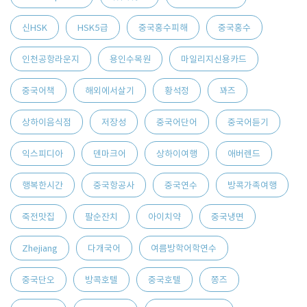
신HSK
HSK5급
중국홍수피해
중국홍수
인천공항라운지
용인수목원
마일리지신용카드
중국어책
해외에서살기
황석정
꽈즈
상하이음식점
저장성
중국어단어
중국어듣기
익스피디아
덴마크어
상하이여행
애버렌드
행복한시간
중국항공사
중국연수
방콕가족여행
죽전맛집
팔순잔치
아이치약
중국냉면
Zhejiang
다개국어
여름방학어학연수
중국단오
방콕호텔
중국호텔
쫑즈