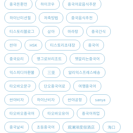
중국돈환전
하이코우
중국어로음식주문
하이난미션힐
저축방법
중국음식추천
티스토리블로그
삼아
마라탕
중국간식
싼야
HSK
티스토리초대장
중국어
중국요리
맹그로브리조트
헷갈리는중국어
익스피디아환불
三亚
알리익스프레스배송
타오바오문구
단오중국어로
여행중국어
싼야비자
하이난비자
싼야공항
sanya
타오바오중국어
타오바오유아
중국어취업
중국날씨
초등중국어
观澜湖度假酒店
海口