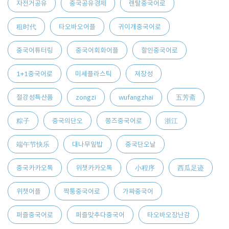
자전거공유
중국공유경제
렌탈중국어로
租时代
타오바오어플
귀이개중국어로
중국어튜터링
중국어회화어플
할인중국어로
1+1중국어로
미세플라스틱
져장성
절강성특산품
zongzi
wufangzhai
五芳斋
粽子
중국의단오
쫑즈중국어로
浙江
端午节快乐
대나무잎밥
중국단오날
중국카카오톡
위챗카카오톡
小程序
西瓜足迹
위챗어플
짝퉁중국어로
가짜중국어
퍼즐중국어로
퍼즐맞추다중국어
타오바오장난감