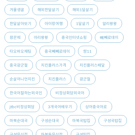
겨울생굴
해외한달살기
해외1달살기
한달살아보기
아이랑여행
1달살기
알리왕왕
꽝꾼제
아리왕왕
중국인터넷쇼핑
뺴빼로데이
타오바오채팅
중국빼빼로데이
쌍11
중국광군절
치킨플러스가격
치킨플러스배달
순살어니언치킨
치킨플러스
광군절
한국어잘하는외국인
비정상회담외국어
jtbc비정상회담
3개국어배우기
상어중국어로
마북순대국
구성순대국
마북국밥집
구성국밥집
구성음식점
마북동음식점
구성맛집