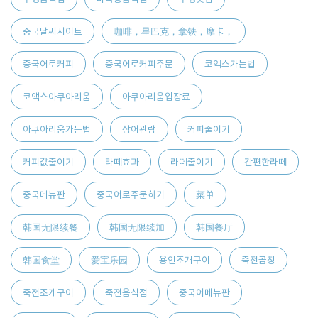
중국날씨사이트
咖啡，星巴克，拿铁，摩卡，
중국어로커피
중국어로커피주문
코엑스가는법
코액스아쿠아리움
아쿠아리움입장료
아쿠아리움가는법
상어관람
커피줄이기
커피값줄이기
라떼효과
라떼줄이기
간편한라떼
중국메뉴판
중국어로주문하기
菜单
韩国无限续餐
韩国无限续加
韩国餐厅
韩国食堂
爱宝乐园
용인조개구이
죽전곱창
죽전조개구이
죽전음식점
중국어메뉴판