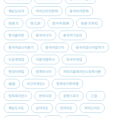
해남도비자
하이난비자면제
중국비자면제
你多大
你几岁
您今年高寿
你多大年纪
명사술어문
중국어나이
중국어기초반
중국어로나이묻기
중국어로나이
중국어로나이말하기
이공계취업
자동차협력사
외국어취업
현대차취업
방콕마사지
차트리움레지던스방콕사톤
泰国
비긴어게인2
방콕대가족여행
방콕레지던스
싼야시장
로맨스파크
三亚，
해남도지도
삼아지도
싼야지도
하이난지도