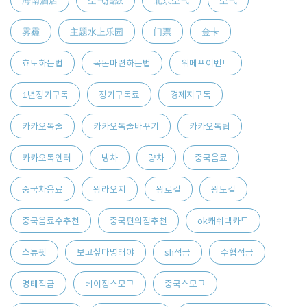
海南酒店
空气指数
北京空气
空气
雾霾
主题水上乐园
门票
金卡
효도하는법
목돈마련하는법
위메프이벤트
1년정기구독
정기구독료
경제지구독
카카오톡줄
카카오톡줄바꾸기
카카오톡팁
카카오톡엔터
냉차
량차
중국음료
중국차음료
왕라오지
왕로길
왕노길
중국음료수추천
중국편의점추천
ok캐쉬백카드
스튜핏
보고싶다명태야
sh적금
수협적금
명태적금
베이징스모그
중국스모그