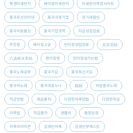
북경미세먼지
베이징미세먼지
미세먼지측정사이트
중국무선인터넷
중국국영기업
전기세할인
중국이동통신
중국기업개혁
자금성입장료
쯔진청
베이징고궁
만리장성입장료
北京北站
八达岭火车站
완리창청
만리장성가는법
중국노래공부
중국가요
중국최신가요
중국어노래
중국어로누나
姐姐
쉬운중국노래
적금방법
예금풍차
다양한저축방법
다양한적금
저축법
적금풍차
생블리
통장요정
저축의아이콘
김생민어록
김생민팟캐스트