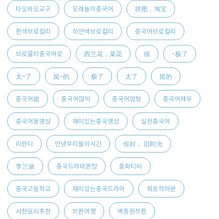
타오바오교구
모래놀이중국어
拼图，淘宝
흰색브로컬리
하얀색브로컬리
중국어브로컬리
브로콜리중국어로
西兰花，菜花
很
~极了
太~了
挺~的
极了
太了
挺的
중국어挺
중국어많이
중국어엄청
중국어매우
중국어동영상
재미있는중국영상
실전중국어
리란디
안녕우리들의시간
你好， 旧时光
李兰迪
중국드라마본방
중화티비
중국고등학교
재미있는중국드라마
최호적아문
사천요리추천
쓰촨여행
백종원쓰촨