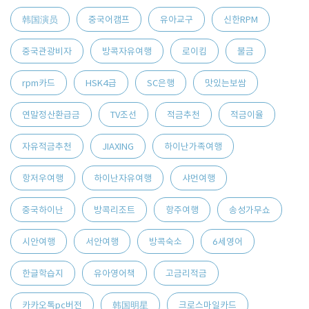
韩国演员
중국어캠프
유아교구
신한RPM
중국관광비자
방콕자유여행
로이킴
불금
rpm카드
HSK4급
SC은행
맛있는보쌈
연말정산환급금
TV조선
적금추천
적금이율
자유적금추천
JIAXING
하이난가족여행
항저우여행
하이난자유여행
샤먼여행
중국하이난
방콕리조트
항주여행
송성가무쇼
시안여행
서안여행
방콕숙소
6세영어
한글학습지
유아영어책
고금리적금
카카오톡pc버전
韩国明星
크로스마일카드