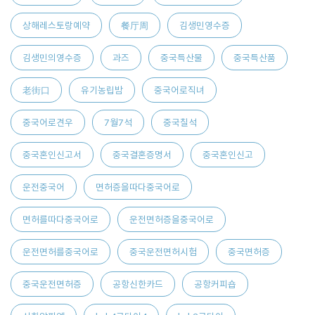
상해레스토랑예약
餐厅周
김생민영수증
김생민의영수증
과즈
중국특산물
중국특산품
老街口
유기농립밤
중국어로직녀
중국어로견우
7월7석
중국칠석
중국혼인신고서
중국결혼증명서
중국혼인신고
운전중국어
면허증을따다중국어로
면허를따다중국어로
운전면허증을중국어로
운전면허를중국어로
중국운전면허시험
중국면허증
중국운전면허증
공항신한카드
공항커피숍