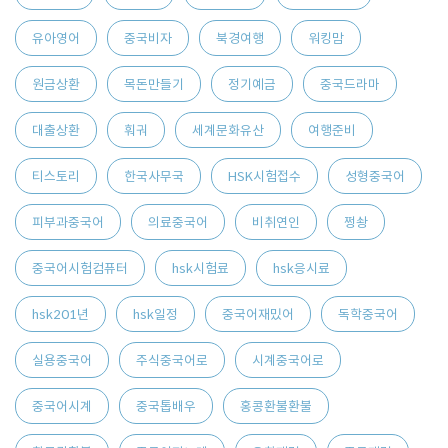
유아영어
중국비자
북경여행
워킹맘
원금상환
목돈만들기
정기예금
중국드라마
대출상환
훠궈
세계문화유산
여행준비
티스토리
한국사무국
HSK시험접수
성형중국어
피부과중국어
의료중국어
비취연인
쩡솽
중국어시험컴퓨터
hsk시험료
hsk응시료
hsk201년
hsk일정
중국어재밌어
독학중국어
실용중국어
주식중국어로
시계중국어로
중국어시계
중국톱배우
홍콩환불환불