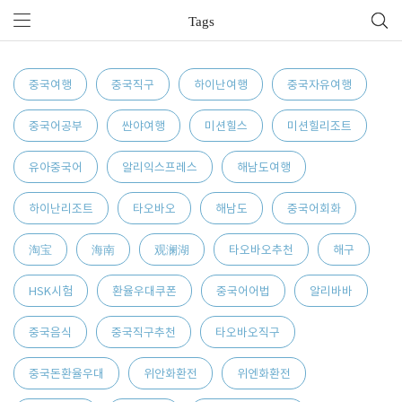
Tags
중국여행
중국직구
하이난여행
중국자유여행
중국어공부
싼야여행
미션힐스
미션힐리조트
유아중국어
알리익스프레스
해남도여행
하이난리조트
타오바오
해남도
중국어회화
淘宝
海南
观澜湖
타오바오추천
해구
HSK시험
환율우대쿠폰
중국어어법
알리바바
중국음식
중국직구추천
타오바오직구
중국돈환율우대
위안화환전
위엔화환전