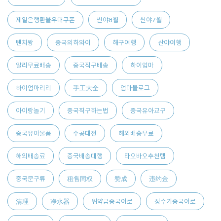
제일은행환율우대쿠폰
싼야8월
싼야7월
텐치왕
중국의하와이
해구여행
산야여행
알리무료배송
중국직구배송
하이엄마
하이엄마리리
手工大全
엄마블로그
아이랑놀기
중국직구하는법
중국유아교구
중국유아물품
수공대전
해외배송무료
해외배송료
중국배송대행
타오바오추천템
중국문구류
租售同权
赞成
违约金
清理
净水器
위약금중국어로
정수기중국어로