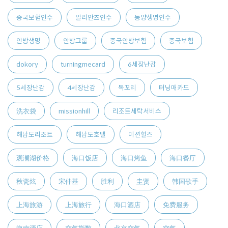
중국보험인수
알리안츠인수
동양생명인수
안방생명
안방그룹
중국안방보험
중국보험
dokory
turningmecard
6세장난감
5세장난감
4세장난감
독꼬리
터닝매카드
洗衣袋
missionhill
리조트세탁서비스
해남도리조트
해남도호텔
미션힐즈
观澜湖价格
海口饭店
海口烤鱼
海口餐厅
秋瓷炫
宋仲基
胜利
圭贤
韩国歌手
上海旅游
上海旅行
海口酒店
免费服务