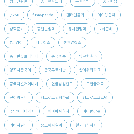
항공권환불
중국여자노래
우한폐렴
중국폐렴
yikou
funnypanda
팬더만들기
아이랑함께
방학준비
종일반방학
유치원방학
7세준비
7세영어
나무칫솔
친환경칫솔
중국판꽃보다누나
중국예능
양꼬치소스
양꼬치중국어
중국무료배송
싼야워터파크
중국어별거아니네
연금납입한도
구연금저축
싼야리조트
맹그로브워터파크
맹그로브코코넛
주말에어디가지
아이랑뭐하지
아이랑갈곳
너티차일드
중도해지싫어
월지급식이자