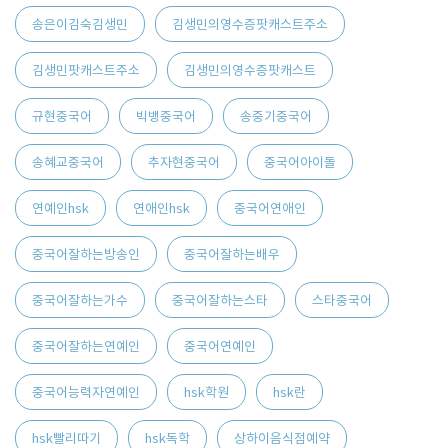
송은이김숙김생민
김생민의영수증팟캐스트주소
김생민팟캐스트주소
김생민의영수증팟캐스트
규현중국어
빅뱅중국어
송중기중국어
송혜교중국어
추자현중국어
중국어아이돌
연예인hsk
연애인hsk
중국어연애인
중국어잘하는방송인
중국어잘하는배우
중국어잘하는가수
중국어잘하는스타
스타중국어
중국어잘하는연예인
중국어연예인
중국어능력자연예인
hsk학원
hsk란
hsk빨리따기
hsk독학
상하이음식점예약