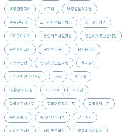
백종원중국어
스푸파
백종원음식추천
백종원중국
스트리트푸드파이터
황금오리가격
오리구이가격
용인키즈시설맛집
용인아이동반음식점
용인오리고기
용인오리구이
용인음식점
지곡동맛집
중국횡단보도말뚝
육아힐링
비긴어게인포르투갈
神器
湖北省
湖北省大冶市
화베이성
화북성
중국어로신호등
중국어로횡단보도
중국횡단보도
특이한중국
중국여행주의점
삼아비자
하이커우비자
하이코우비자
중국비자저렴히