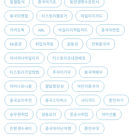
칠월칠석
중국어기초
동양생명수호천사
중국의명절
티스토리블로거
마일리지카드
카카오톡
ABL
마일리지적립카드
중국어면접
kb증권
취업자격증
광동성
전화중국어
아시아나마일리지
티스토리초대장배포
티스토리가입방법
주자이거우
중국여배우
차이나유니콤
팔달령장성
어린이중국어
중국요리추천
중국스타벅스
시티카드
환전하기
승무원취업
광동요리
항공사취업
아이선물
친환경수세미
중국하이난여행
환전우대