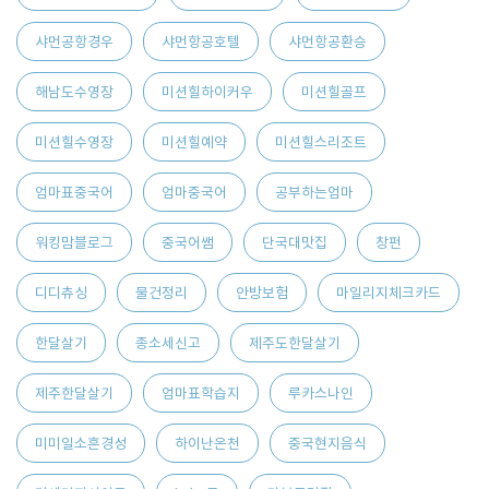
샤먼공항경우
샤먼항공호텔
샤먼항공환승
해남도수영장
미션힐하이커우
미션힐골프
미션힐수영장
미션힐예약
미션힐스리조트
엄마표중국어
엄마중국어
공부하는엄마
워킹맘블로그
중국어쌤
단국대맛집
창펀
디디츄싱
물건정리
안방보험
마일리지체크카드
한달살기
종소세신고
제주도한달살기
제주한달살기
엄마표학습지
루카스나인
미미일소흔경성
하이난온천
중국현지음식