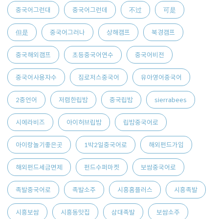
중국어그런대
중국어그런데
不过
可是
但是
중국어그러나
상해캠프
북경캠프
중국해외캠프
초등중국어연수
중국어비전
중국어사용자수
짐로저스중국어
유아영어중국어
2중언어
저렴한립밤
중국립밤
sierrabees
시에라비즈
아이허브립밤
립밤중국어로
아이랑놀기좋은곳
1박2일중국어로
해외펀드가입
해외펀드세금면제
펀드수퍼마켓
보쌈중국어로
족발중국어로
족발소주
시흥홈플러스
시흥족발
시흥보쌈
시흥동맛집
삼대족발
보쌈소주