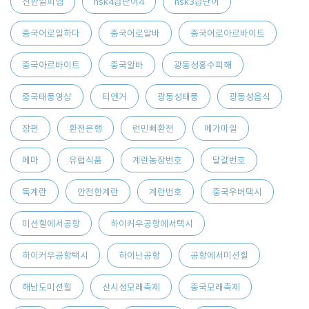
신한알피엠
hsk4급단어4
hsk3급단어
중국어로일하다
중국어로알바
중국어로아르바이트
중국아르바이트
중국알바
광동성홍수피해
중국태풍영상
티엔거
광동성태풍
광동성음식
장펀
환전은행
런민삐환전
메가마일
메마
유럽식품
계란농장번호
달걀번호
독계란
안전한계란
계란번호
중국우버택시
미션힐에서공항
하이커우공항에서택시
하이커우공항택시
하이난공항
공항에서미션힐
해남도미션힐
산시성모래축제
중국모래축제