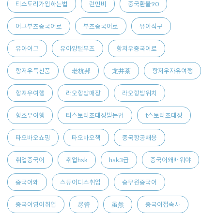
티스토리가입하는법
런민비
중국환율90
어그부츠중국어로
부츠중국어로
유아직구
유아어그
유아양털부츠
항저우중국어로
항저우특산품
老杭邦
龙井茶
항저우자유여행
항져우여행
라오항방매장
라오항방위치
항조우여행
티스토리초대장받는법
t스토리초대장
타오바오쇼핑
타오바오책
중국항공채용
취업중국어
취업hsk
hsk3급
중국어왜배워야
중국어왜
스튜어디스취업
승무원중국어
중국어영어취업
尽管
虽然
중국어접속사