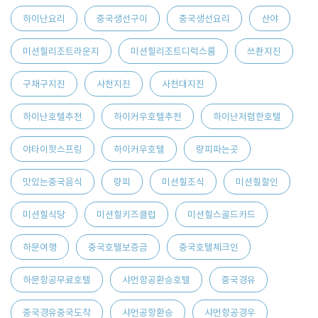
하이난요리
중국생선구이
중국생선요리
산야
미션힐리조트라운지
미션힐리조트디럭스룸
쓰촨지진
구채구지진
사천지진
사천대지진
하이난호텔추천
하이커우호텔추천
하이난저렴한호텔
야타이핫스프링
하이커우호텔
량피파는곳
맛있는중국음식
량피
미션힐조식
미션힐할인
미션힐식당
미션힐키즈클럽
미션힐스골드카드
하문여행
중국호텔보증금
중국호텔체크인
하문항공무료호텔
샤먼항공환승호텔
중국경유
중국경유중국도착
샤먼공항환승
샤먼항공경우