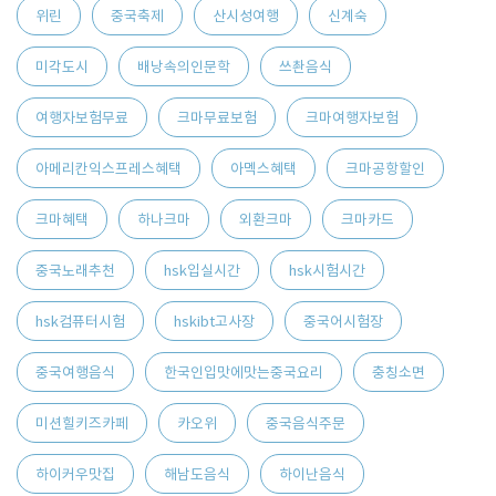
위린
중국축제
산시성여행
신계숙
미각도시
배낭속의인문학
쓰촨음식
여행자보험무료
크마무료보험
크마여행자보험
아메리칸익스프레스혜택
아멕스혜택
크마공항할인
크마혜택
하나크마
외환크마
크마카드
중국노래추천
hsk입실시간
hsk시험시간
hsk컴퓨터시험
hskibt고사장
중국어시험장
중국여행음식
한국인입맛에맛는중국요리
충칭소면
미션힐키즈카페
카오위
중국음식주문
하이커우맛집
해남도음식
하이난음식