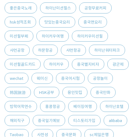
좋은중국노래
하이난미션힐스
공항무료커피
hsk성적조회
맛있는중국요리
중국면요리
미션힐부페
하이커우여행
하이커우미션힐
샤먼공항
하문항공
샤먼항공
하이난워터파크
미션힐골드카드
하이커우
중국별지비자
광군제
wechat
웨이신
중국어시험
공항놀이
韩国旅游
HSK공부
용인맛집
중국만화
방학어학연수
홍콩항공
베이징여행
하이난호텔
해외직구
중국일기예보
티스토리가입
alibaba
Taobao
사천성
중국문화
sc제일은행