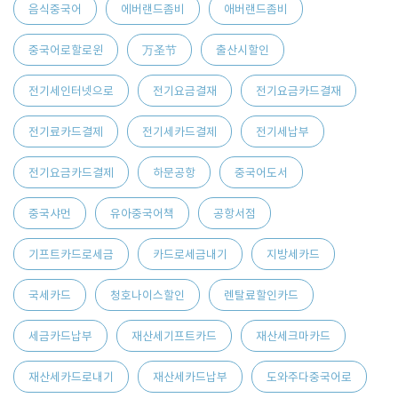
음식중국어
에버랜드좀비
애버랜드좀비
중국어로할로윈
万圣节
출산시할인
전기세인터넷으로
전기요금결재
전기요금카드결재
전기료카드결제
전기세카드결제
전기세납부
전기요금카드결제
하문공항
중국어도서
중국샤먼
유아중국어책
공항서점
기프트카드로세금
카드로세금내기
지방세카드
국세카드
청호나이스할인
렌탈료할인카드
세금카드납부
재산세기프트카드
재산세크마카드
재산세카드로내기
재산세카드납부
도와주다중국어로